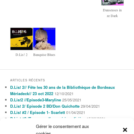
Danseuses in
ze Dark
D.Lis! 2
Banquise Blues
ARTICLES RÉCENTS
D.Lis! 2// Fête les 30 ans de la Bibliothèque de Bordeaux
Mériadeck// 23 oct 2022
12/10/2021
D.Lis!2 //Episode3-Maryline
25/05/2021
D.Lis! 2/ Episode 2 BD/Don Quichotte
29/04/2021
D.Lis! #2 / Episode 1- Scarlett
01/04/2021
D.Lis! #2 /Tournage d’une série policière
15/03/2021
Gérer le consentement aux
cookies
AGENDA