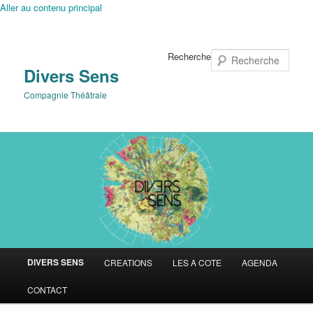
Aller au contenu principal
Recherche
Divers Sens
Compagnie Théâtrale
Menu
DIVERS SENS
CREATIONS
LES A COTE
AGENDA
principal
CONTACT