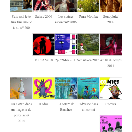
Suis moi je te
Safari/ 2006
Les statues
Terra Mobilae
Sonopluie/
fuis fuis moi je
racontent/ 2006
2009
te suis// 200
D.Lis! /2010
2j2p2Mo/ 2011
Sensitives/2013
Au fil du temps
2014
Un clown dans
Kados
La colère de
Odyssée dans
Comics
un magasin de
Banshee
un cornet
porcelaine/
2014