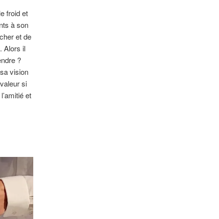
e froid et
nts à son
êcher et de
 Alors il
rendre ?
sa vision
valeur si
l’amitié et