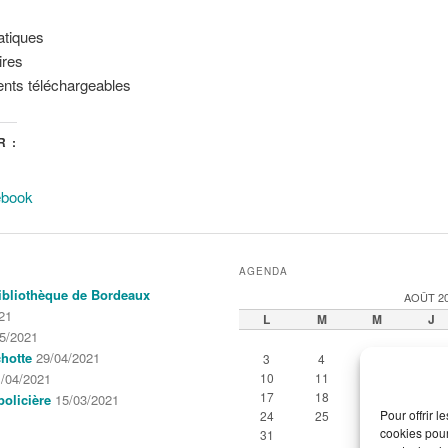
atiques
ires
ts téléchargeables
 :
ebook
AGENDA
 Bibliothèque de Bordeaux
AOÛT 2
21
L
M
M
J
5/2021
hotte
29/04/2021
3
4
5
6
/04/2021
10
11
12
13
17
18
19
20
policière
15/03/2021
Pour offrir 
24
25
26
27
cookies pour
31