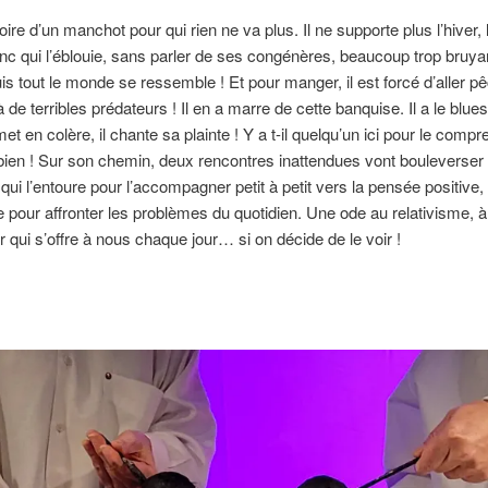
toire d’un manchot pour qui rien ne va plus. Il ne supporte plus l’hiver, l
anc qui l’éblouie, sans parler de ses congénères, beaucoup trop bruya
uis tout le monde se ressemble ! Et pour manger, il est forcé d’aller p
à de terribles prédateurs ! Il en a marre de cette banquise. Il a le blues.
 met en colère, il chante sa plainte ! Y a t-il quelqu’un ici pour le comp
bien ! Sur son chemin, deux rencontres inattendues vont bouleverser 
ui l’entoure pour l’accompagner petit à petit vers la pensée positive, 
 pour affronter les problèmes du quotidien. Une ode au relativisme, à 
 qui s’offre à nous chaque jour… si on décide de le voir !