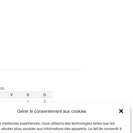
026
V
S
D
1
2
7
8
9
Gérer le consentement aux cookies
14
15
16
21
22
23
les meilleures expériences, nous utilisons des technologies telles que les
28
29
30
 stocker et/ou accéder aux informations des appareils. Le fait de consentir à