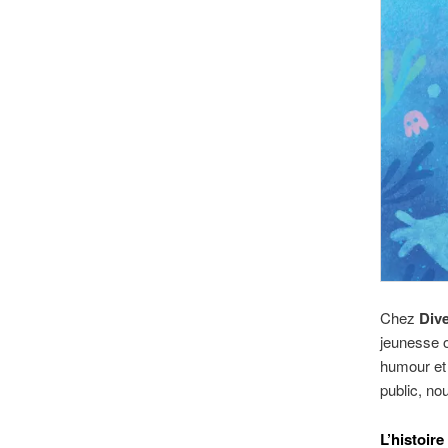
Chez
Div
jeunesse or
humour et 
public, no
L’histoire