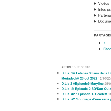
Vidéos
Infos pr
Partena
Documen
PARTAGER
X
Fac
ARTICLES RÉCENTS
D.Lis! 2// Fête les 30 ans de la
Mériadeck// 23 oct 2022
12/10/20
D.Lis!2 //Episode3-Maryline
25/0
D.Lis! 2/ Episode 2 BD/Don Quic
D.Lis! #2 / Episode 1- Scarlett
01
D.Lis! #2 /Tournage d’une série 