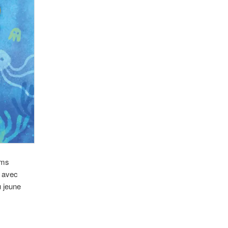
ums
s avec
u jeune