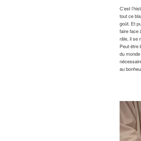
C’est l’his
tout ce bl
goût. Et p
faire face 
râle, il se
Peut-être 
du monde q
nécessaire
au bonheur