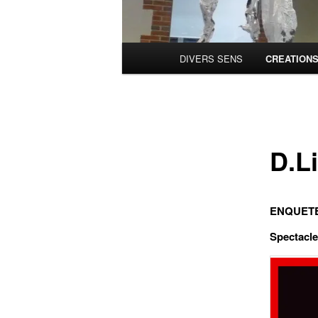
Menu
DIVERS SENS
CREATION
principal
D.Li
ENQUETE
Spectacle 