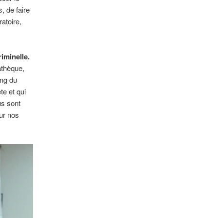
s, de faire
atoire,
iminelle.
athèque,
ong du
e et qui
us sont
sur nos