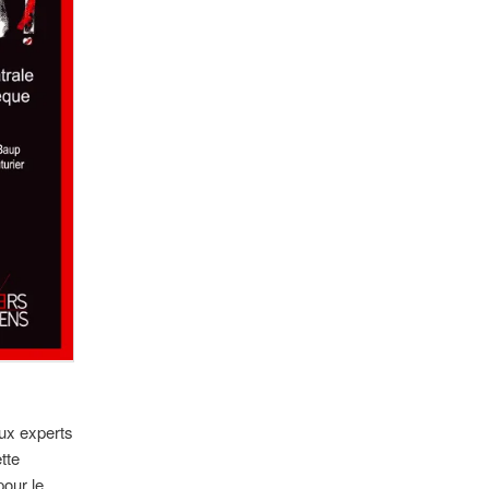
eux experts
tte
pour le