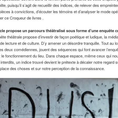
ite, puisqu’il s’agit de recueillir des indices, de relever des empreinte
 pièces à convictions, d’écouter les témoins et d’analyser le mode opér
er ce Croqueur de livres .
cle propose un parcours théâtralisé sous forme d’une enquête cr
ête théâtrale propose d’investir de façon poétique et ludique, la médi
c de lecture et de culture. D’y amener un désordre tranquille. Tout au l
es deux comédiennes, jouent des séquences qui font avancer l’enquêt
t le fonctionnement du lieu. Dans chaque espace, même ceux qui no
 interdits, un indice trouvé devient le prétexte à décaler notre regard 
 place des choses et sur notre perception de la connaissance.