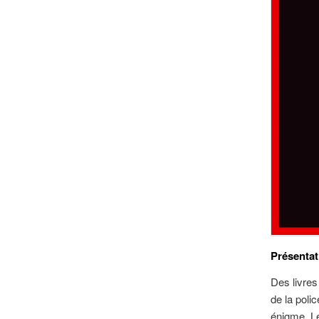
Présentat
Des livres
de la poli
énigme. Le