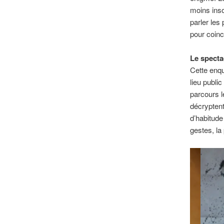
moins insol
parler les
pour coinc
Le specta
Cette enqu
lieu publi
parcours l
décrypten
d’habitude
gestes, la