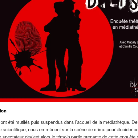
ion
 ont été mutilés puis suspendus dans l’accueil de la médiathèque. D
ce scientifique, nous emmènent sur la scène de crime pour élucider ce
 spectateur devient alors le témoin partie prenante de cette enquête 