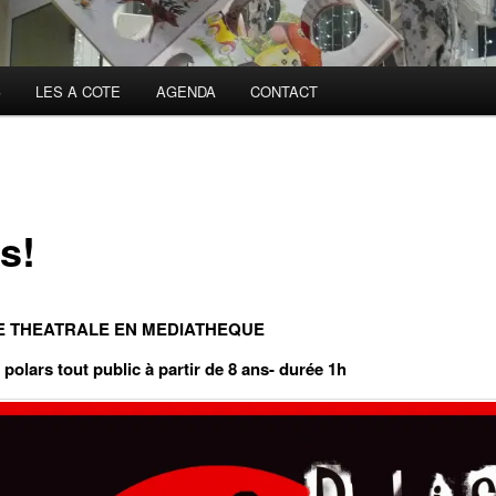
S
LES A COTE
AGENDA
CONTACT
s!
 THEATRALE EN MEDIA
THEQU
E
polars tout public à partir de 8 ans- durée 1h