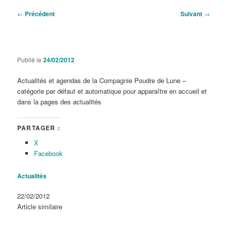
Navigation
←
Précédent
Suivant
→
des
articles
Publié le
24/02/2012
Actualités et agendas de la Compagnie Poudre de Lune –
catégorie par défaut et automatique pour apparaître en accueil et
dans la pages des actualités
PARTAGER :
X
Facebook
Actualités
Date
22/02/2012
Par rapport à
Article similaire