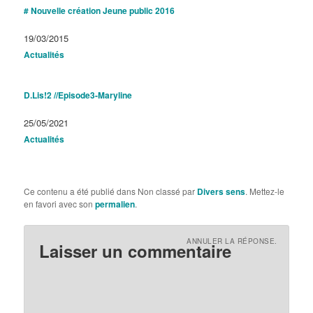
# Nouvelle création Jeune public 2016
Date
19/03/2015
Par rapport à
Actualités
D.Lis!2 //Episode3-Maryline
Date
25/05/2021
Par rapport à
Actualités
Ce contenu a été publié dans Non classé par
Divers sens
. Mettez-le
en favori avec son
permalien
.
ANNULER LA RÉPONSE.
Laisser un commentaire