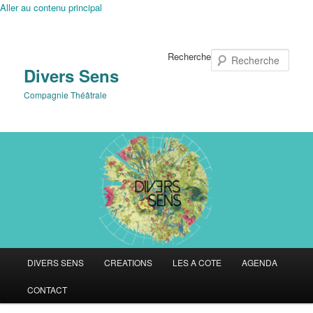
Aller au contenu principal
Recherche
Divers Sens
Compagnie Théâtrale
Menu
DIVERS SENS
CREATIONS
LES A COTE
AGENDA
principal
CONTACT