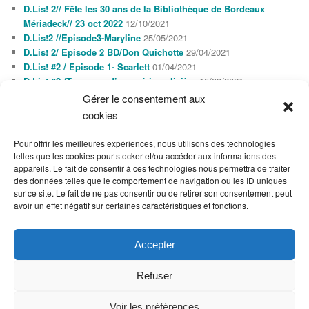
D.Lis! 2// Fête les 30 ans de la Bibliothèque de Bordeaux
Mériadeck// 23 oct 2022
12/10/2021
D.Lis!2 //Episode3-Maryline
25/05/2021
D.Lis! 2/ Episode 2 BD/Don Quichotte
29/04/2021
D.Lis! #2 / Episode 1- Scarlett
01/04/2021
D.Lis! #2 /Tournage d’une série policière
15/03/2021
Gérer le consentement aux
cookies
AGENDA
AOÛT 2026
Pour offrir les meilleures expériences, nous utilisons des technologies
L
M
M
J
V
S
D
telles que les cookies pour stocker et/ou accéder aux informations des
1
2
appareils. Le fait de consentir à ces technologies nous permettra de traiter
3
4
5
6
7
8
9
des données telles que le comportement de navigation ou les ID uniques
10
11
12
13
14
15
16
sur ce site. Le fait de ne pas consentir ou de retirer son consentement peut
17
18
19
20
21
22
23
avoir un effet négatif sur certaines caractéristiques et fonctions.
24
25
26
27
28
29
30
31
« Oct
Accepter
Refuser
Voir les préférences