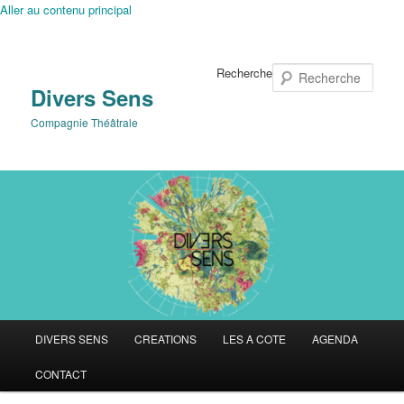
Aller au contenu principal
Recherche
Divers Sens
Compagnie Théâtrale
Menu
DIVERS SENS
CREATIONS
LES A COTE
AGENDA
principal
CONTACT