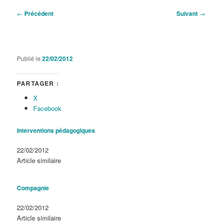
Navigation
←
Précédent
Suivant
→
des
articles
Publié le
22/02/2012
PARTAGER :
X
Facebook
Interventions pédagogiques
Date
22/02/2012
Par rapport à
Article similaire
Compagnie
Date
22/02/2012
Par rapport à
Article similaire