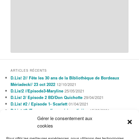
ARTICLES RÉCENTS
D.Lis! 2// Fête les 30 ans de la Bibliothèque de Bordeaux
Mériadeck// 23 oct 2022
12/10/2021
D.Lis!2 //Episode3-Maryline
25/05/2021
D.Lis! 2/ Episode 2 BD/Don Quichotte
29/04/2021
D.Lis! #2 / Episode 1- Scarlett
01/04/2021
D.Lis! #2 /Tournage d’une série policière
15/03/2021
Gérer le consentement aux
cookies
AGENDA
AOÛT 2026
Pour offrir les meilleures expériences, nous utilisons des technologies