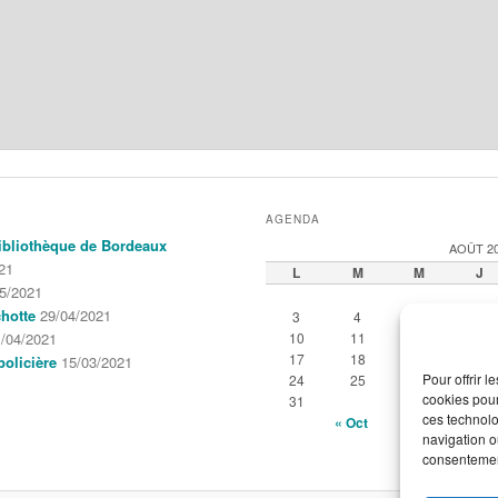
AGENDA
 Bibliothèque de Bordeaux
AOÛT 2
21
L
M
M
J
5/2021
hotte
29/04/2021
3
4
5
6
/04/2021
10
11
12
13
17
18
19
20
policière
15/03/2021
Pour offrir 
24
25
26
27
cookies pour
31
ces technolo
« Oct
navigation ou
consentement