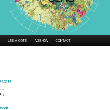
S
LES A COTE
AGENDA
CONTACT
/04/2015
 :
ebook