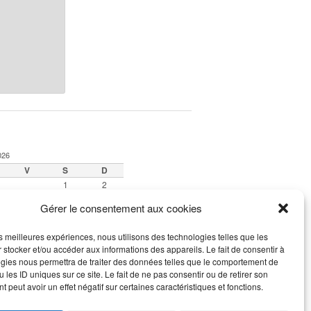
026
V
S
D
1
2
7
8
9
Gérer le consentement aux cookies
14
15
16
21
22
23
les meilleures expériences, nous utilisons des technologies telles que les
28
29
30
 stocker et/ou accéder aux informations des appareils. Le fait de consentir à
gies nous permettra de traiter des données telles que le comportement de
 les ID uniques sur ce site. Le fait de ne pas consentir ou de retirer son
 peut avoir un effet négatif sur certaines caractéristiques et fonctions.