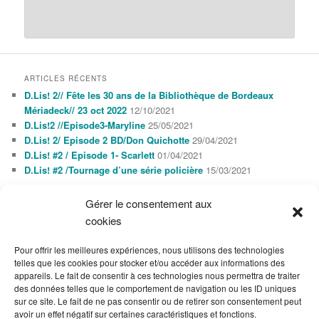
ARTICLES RÉCENTS
D.Lis! 2// Fête les 30 ans de la Bibliothèque de Bordeaux
Mériadeck// 23 oct 2022
12/10/2021
D.Lis!2 //Episode3-Maryline
25/05/2021
D.Lis! 2/ Episode 2 BD/Don Quichotte
29/04/2021
D.Lis! #2 / Episode 1- Scarlett
01/04/2021
D.Lis! #2 /Tournage d’une série policière
15/03/2021
Gérer le consentement aux
AGENDA
cookies
AOÛT 2026
L
M
M
J
V
S
D
Pour offrir les meilleures expériences, nous utilisons des technologies
1
2
telles que les cookies pour stocker et/ou accéder aux informations des
3
4
5
6
7
8
9
appareils. Le fait de consentir à ces technologies nous permettra de traiter
10
11
12
13
14
15
16
des données telles que le comportement de navigation ou les ID uniques
17
18
19
20
21
22
23
sur ce site. Le fait de ne pas consentir ou de retirer son consentement peut
24
25
26
27
28
29
30
avoir un effet négatif sur certaines caractéristiques et fonctions.