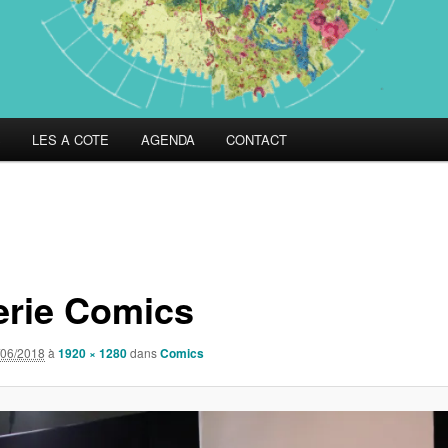
S
LES A COTE
AGENDA
CONTACT
erie Comics
/06/2018
à
1920 × 1280
dans
Comics