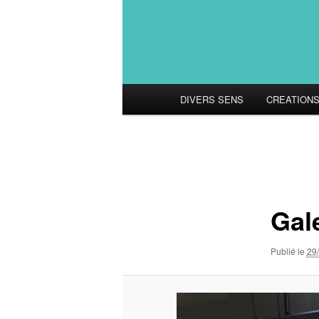
Menu
DIVERS SENS
CREATION
principal
Navigation
des
images
Gal
Publié le
29