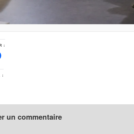
 :
 :
er un commentaire