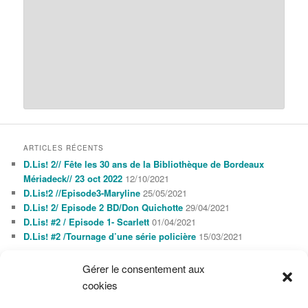
ARTICLES RÉCENTS
D.Lis! 2// Fête les 30 ans de la Bibliothèque de Bordeaux
Mériadeck// 23 oct 2022
12/10/2021
D.Lis!2 //Episode3-Maryline
25/05/2021
D.Lis! 2/ Episode 2 BD/Don Quichotte
29/04/2021
D.Lis! #2 / Episode 1- Scarlett
01/04/2021
D.Lis! #2 /Tournage d’une série policière
15/03/2021
Gérer le consentement aux
AGENDA
cookies
AOÛT 2026
L
M
M
J
V
S
D