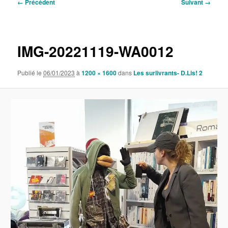
Navigation
← Précédent
Suivant →
des
images
IMG-20221119-WA0012
Publié le
06/01/2023
à
1200 × 1600
dans
Les surlivrants- D.Lis! 2