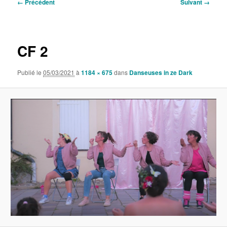
Navigation
← Précédent
Suivant →
des
images
CF 2
Publié le
05/03/2021
à
1184 × 675
dans
Danseuses in ze Dark