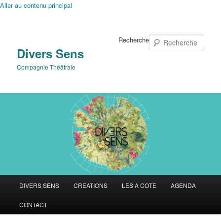
Aller au contenu principal
Recherche
Divers Sens
Compagnie Théâtrale
Menu
DIVERS SENS
CREATIONS
LES A COTE
AGENDA
principal
CONTACT