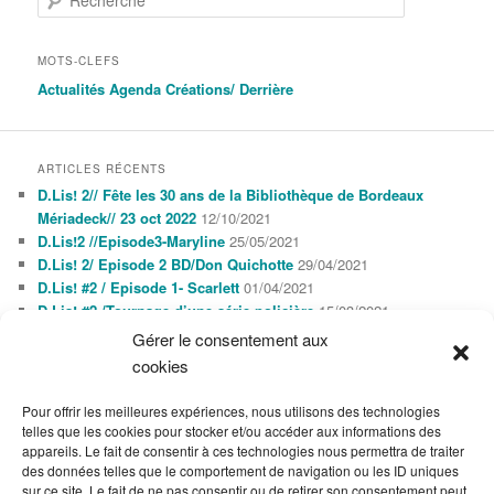
MOTS-CLEFS
Actualités
Agenda
Créations/
Derrière
ARTICLES RÉCENTS
D.Lis! 2// Fête les 30 ans de la Bibliothèque de Bordeaux
Mériadeck// 23 oct 2022
12/10/2021
D.Lis!2 //Episode3-Maryline
25/05/2021
D.Lis! 2/ Episode 2 BD/Don Quichotte
29/04/2021
D.Lis! #2 / Episode 1- Scarlett
01/04/2021
D.Lis! #2 /Tournage d’une série policière
15/03/2021
Gérer le consentement aux
cookies
AGENDA
AOÛT 2026
Pour offrir les meilleures expériences, nous utilisons des technologies
L
M
M
J
V
S
D
telles que les cookies pour stocker et/ou accéder aux informations des
1
2
appareils. Le fait de consentir à ces technologies nous permettra de traiter
3
4
5
6
7
8
9
des données telles que le comportement de navigation ou les ID uniques
10
11
12
13
14
15
16
sur ce site. Le fait de ne pas consentir ou de retirer son consentement peut