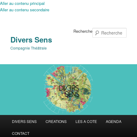
Aller au contenu principal
Aller au contenu secondaire
Recherche
Divers Sens
Compagnie Théâtrale
Menu
DIVERS SENS
CREATIONS
LES A COTE
AGENDA
principal
CONTACT