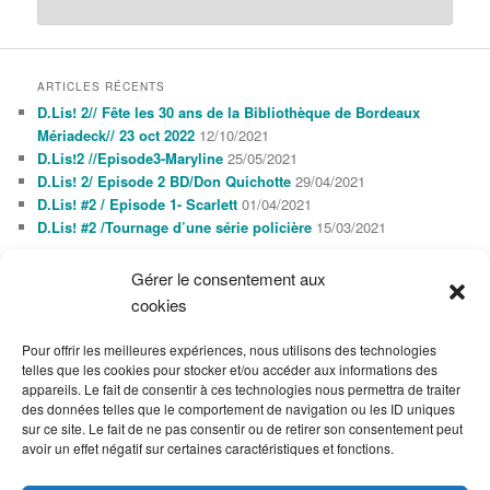
ARTICLES RÉCENTS
D.Lis! 2// Fête les 30 ans de la Bibliothèque de Bordeaux
Mériadeck// 23 oct 2022
12/10/2021
D.Lis!2 //Episode3-Maryline
25/05/2021
D.Lis! 2/ Episode 2 BD/Don Quichotte
29/04/2021
D.Lis! #2 / Episode 1- Scarlett
01/04/2021
D.Lis! #2 /Tournage d’une série policière
15/03/2021
Gérer le consentement aux
AGENDA
cookies
AOÛT 2026
L
M
M
J
V
S
D
Pour offrir les meilleures expériences, nous utilisons des technologies
1
2
telles que les cookies pour stocker et/ou accéder aux informations des
3
4
5
6
7
8
9
appareils. Le fait de consentir à ces technologies nous permettra de traiter
10
11
12
13
14
15
16
des données telles que le comportement de navigation ou les ID uniques
17
18
19
20
21
22
23
sur ce site. Le fait de ne pas consentir ou de retirer son consentement peut
24
25
26
27
28
29
30
avoir un effet négatif sur certaines caractéristiques et fonctions.
31
« Oct