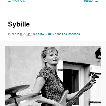
Navigation
← Précédent
Suivant →
des
images
Sybille
Publié le
03/10/2023
à
1357 × 1356
dans
Les insensés