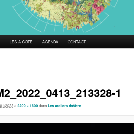
S
LES A COTE
AGENDA
CONTACT
2_2022_0413_213328-1
/01/2023
à
2400 × 1600
dans
Les ateliers théâtre