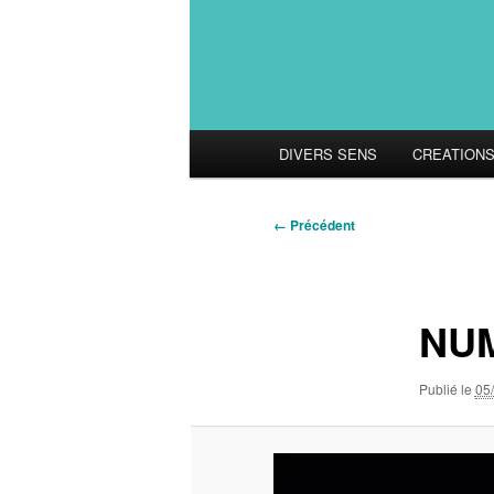
Menu
DIVERS SENS
CREATION
principal
Navigation
← Précédent
des
images
NUM
Publié le
05