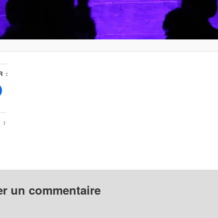
 :
 :
er un commentaire