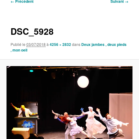
Navigation
← Précédent
Suivant →
des
images
DSC_5928
Publié le
03/07/2018
à
4256 × 2832
dans
Deux jambes , deux pieds
, mon oeil