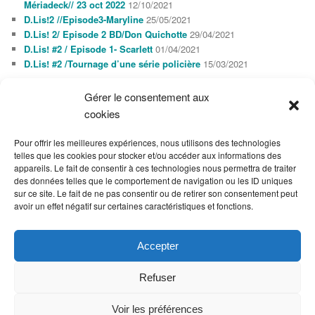
Mériadeck// 23 oct 2022
12/10/2021
D.Lis!2 //Episode3-Maryline
25/05/2021
D.Lis! 2/ Episode 2 BD/Don Quichotte
29/04/2021
D.Lis! #2 / Episode 1- Scarlett
01/04/2021
D.Lis! #2 /Tournage d’une série policière
15/03/2021
Gérer le consentement aux
AGENDA
cookies
AOÛT 2026
L
M
M
J
V
S
D
Pour offrir les meilleures expériences, nous utilisons des technologies
1
2
telles que les cookies pour stocker et/ou accéder aux informations des
3
4
5
6
7
8
9
appareils. Le fait de consentir à ces technologies nous permettra de traiter
10
11
12
13
14
15
16
des données telles que le comportement de navigation ou les ID uniques
17
18
19
20
21
22
23
sur ce site. Le fait de ne pas consentir ou de retirer son consentement peut
24
25
26
27
28
29
30
avoir un effet négatif sur certaines caractéristiques et fonctions.
31
« Oct
Accepter
Refuser
Fièrement propulsé par WordPress
Voir les préférences