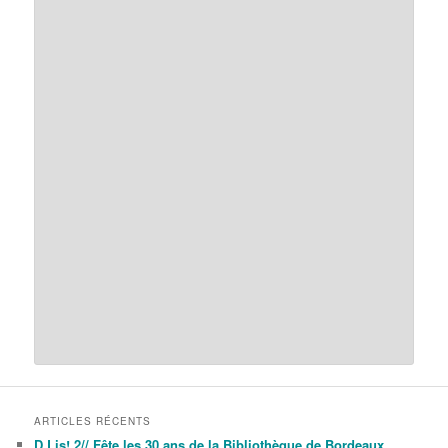
ARTICLES RÉCENTS
D.Lis! 2// Fête les 30 ans de la Bibliothèque de Bordeaux