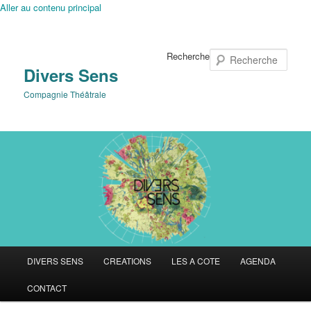
Aller au contenu principal
Recherche
Divers Sens
Compagnie Théâtrale
Menu
DIVERS SENS
CREATIONS
LES A COTE
AGENDA
principal
CONTACT