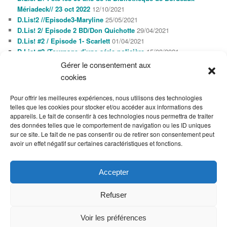
Mériadeck// 23 oct 2022
12/10/2021
D.Lis!2 //Episode3-Maryline
25/05/2021
D.Lis! 2/ Episode 2 BD/Don Quichotte
29/04/2021
D.Lis! #2 / Episode 1- Scarlett
01/04/2021
D.Lis! #2 /Tournage d’une série policière
15/03/2021
Gérer le consentement aux
cookies
AGENDA
AOÛT 2026
Pour offrir les meilleures expériences, nous utilisons des technologies
L
M
M
J
V
S
D
telles que les cookies pour stocker et/ou accéder aux informations des
1
2
appareils. Le fait de consentir à ces technologies nous permettra de traiter
3
4
5
6
7
8
9
des données telles que le comportement de navigation ou les ID uniques
10
11
12
13
14
15
16
sur ce site. Le fait de ne pas consentir ou de retirer son consentement peut
17
18
19
20
21
22
23
avoir un effet négatif sur certaines caractéristiques et fonctions.
24
25
26
27
28
29
30
31
« Oct
Accepter
Refuser
Voir les préférences
Fièrement propulsé par WordPress