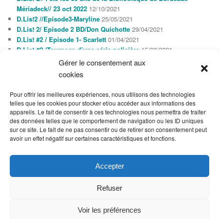
Mériadeck// 23 oct 2022
12/10/2021
D.Lis!2 //Episode3-Maryline
25/05/2021
D.Lis! 2/ Episode 2 BD/Don Quichotte
29/04/2021
D.Lis! #2 / Episode 1- Scarlett
01/04/2021
D.Lis! #2 /Tournage d’une série policière
15/03/2021
Gérer le consentement aux
cookies
AGENDA
AOÛT 2026
Pour offrir les meilleures expériences, nous utilisons des technologies
L
M
M
J
V
S
D
telles que les cookies pour stocker et/ou accéder aux informations des
1
2
appareils. Le fait de consentir à ces technologies nous permettra de traiter
3
4
5
6
7
8
9
des données telles que le comportement de navigation ou les ID uniques
10
11
12
13
14
15
16
sur ce site. Le fait de ne pas consentir ou de retirer son consentement peut
17
18
19
20
21
22
23
avoir un effet négatif sur certaines caractéristiques et fonctions.
24
25
26
27
28
29
30
31
« Oct
Accepter
Refuser
Voir les préférences
Fièrement propulsé par WordPress