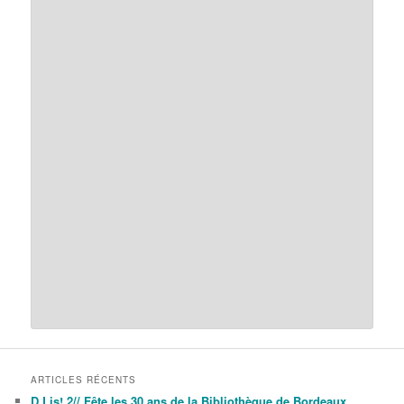
ARTICLES RÉCENTS
D.Lis! 2// Fête les 30 ans de la Bibliothèque de Bordeaux