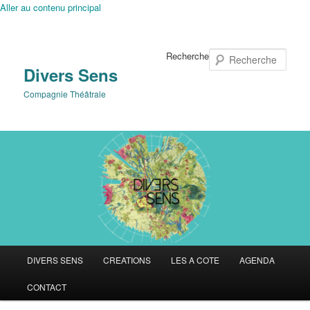
Aller au contenu principal
Recherche
Divers Sens
Compagnie Théâtrale
Menu
DIVERS SENS
CREATIONS
LES A COTE
AGENDA
principal
CONTACT