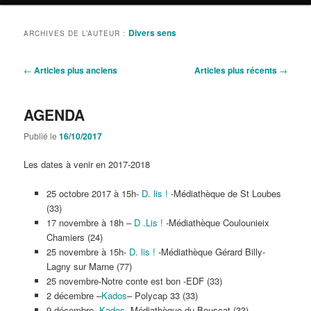
Divers sens
ARCHIVES DE L’AUTEUR :
Navigation
←
Articles plus anciens
Articles plus récents
→
des
articles
AGENDA
Publié le
16/10/2017
Les dates à venir en 2017-2018
25 octobre 2017 à 15h-
D. lis !
-Médiathèque de St Loubes
(33)
17 novembre à 18h –
D .Lis !
-Médiathèque Coulounieix
Chamiers (24)
25 novembre à 15h-
D. lis !
-Médiathèque Gérard Billy-
Lagny sur Marne (77)
25 novembre-Notre conte est bon -EDF (33)
2 décembre –
Kados
– Polycap 33 (33)
9 décembre-
Kados-
Médiathèque du Bouscat (33)