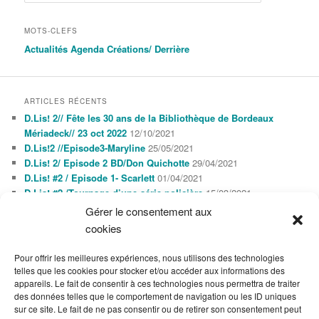
MOTS-CLEFS
Actualités
Agenda
Créations/
Derrière
ARTICLES RÉCENTS
D.Lis! 2// Fête les 30 ans de la Bibliothèque de Bordeaux
Mériadeck// 23 oct 2022
12/10/2021
D.Lis!2 //Episode3-Maryline
25/05/2021
D.Lis! 2/ Episode 2 BD/Don Quichotte
29/04/2021
D.Lis! #2 / Episode 1- Scarlett
01/04/2021
D.Lis! #2 /Tournage d’une série policière
15/03/2021
Gérer le consentement aux
cookies
AGENDA
AOÛT 2026
Pour offrir les meilleures expériences, nous utilisons des technologies
L
M
M
J
V
S
D
telles que les cookies pour stocker et/ou accéder aux informations des
1
2
appareils. Le fait de consentir à ces technologies nous permettra de traiter
3
4
5
6
7
8
9
des données telles que le comportement de navigation ou les ID uniques
10
11
12
13
14
15
16
sur ce site. Le fait de ne pas consentir ou de retirer son consentement peut
17
18
19
20
21
22
23