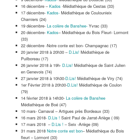
16 décembre –
Kados
-Médiathèque de Cestas (33)
17 décembre-
Kados-
Médiathèque de Coulounieix
Chamiers (24)
19 décembre-
La colère de Banshee-
Yvrac (33)
20 décembre-
Kados
– Médiathèque du Bois Fleuri- Lormont
(33)
22 décembre -Notre conte est bon- Champagnac (17)
20 janvier 2018 à 20h30 –
D.Lis!
Médiathèque de
Puilboreau (17)
26 janvier 2018 à 19h-
D.Lis!
Médiathèque de Saint Julien
en Genevois (74)
27 janvier 2018 à 10h30-
D.Lis!
Médiathèque de Viry (74)
1er Février 2018 à 20h30-
D.Lis!
Médiathèque de Coulon
(79)
14 février 2018 à 14h30-
La colère de Banshee
Médiathèque de Boé (47)
10 mars- Carnaval – Artigues près Bordeaux (33)
16 mars 2018-
D.Lis !
Saint Paul de Jarrat-Ariège ( 09)
17 mars 2018 –
D.Lis !
– Seix -Ariège (09)
31 mars 2018
Notre conte est bon
– Médiathèque du Bois
fleuri – Lormont (33)