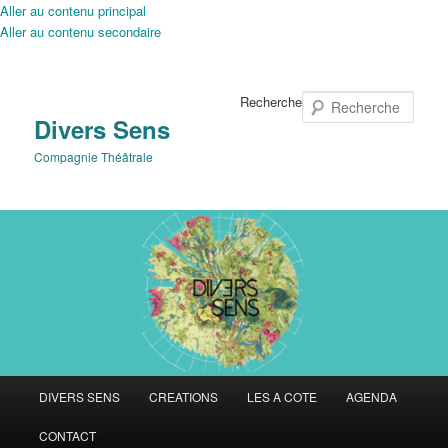
Aller au contenu principal
Aller au contenu secondaire
Recherche
Divers Sens
Compagnie Théâtrale
Menu
DIVERS SENS
CREATIONS
LES A COTE
AGENDA
principal
CONTACT