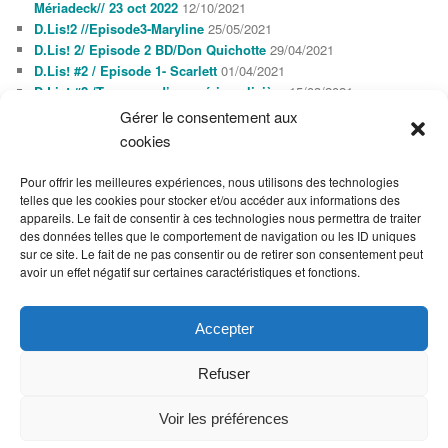
Mériadeck// 23 oct 2022
12/10/2021
D.Lis!2 //Episode3-Maryline
25/05/2021
D.Lis! 2/ Episode 2 BD/Don Quichotte
29/04/2021
D.Lis! #2 / Episode 1- Scarlett
01/04/2021
D.Lis! #2 /Tournage d’une série policière
15/03/2021
Gérer le consentement aux
cookies
AGENDA
AOÛT 2026
Pour offrir les meilleures expériences, nous utilisons des technologies
L
M
M
J
V
S
D
telles que les cookies pour stocker et/ou accéder aux informations des
1
2
appareils. Le fait de consentir à ces technologies nous permettra de traiter
3
4
5
6
7
8
9
des données telles que le comportement de navigation ou les ID uniques
10
11
12
13
14
15
16
sur ce site. Le fait de ne pas consentir ou de retirer son consentement peut
17
18
19
20
21
22
23
avoir un effet négatif sur certaines caractéristiques et fonctions.
24
25
26
27
28
29
30
31
« Oct
Accepter
Refuser
Voir les préférences
Fièrement propulsé par WordPress