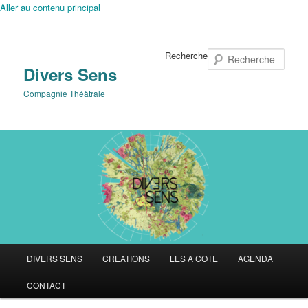
Aller au contenu principal
Recherche
Divers Sens
Compagnie Théâtrale
Menu
DIVERS SENS
CREATIONS
LES A COTE
AGENDA
principal
CONTACT