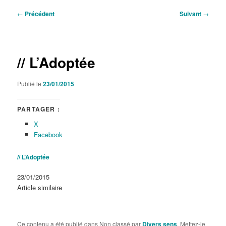
Navigation
←
Précédent
Suivant
→
des
articles
// L’Adoptée
Publié le
23/01/2015
PARTAGER :
X
Facebook
// L’Adoptée
Date
23/01/2015
Par rapport à
Article similaire
Ce contenu a été publié dans Non classé par
Divers sens
. Mettez-le