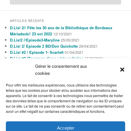
ARTICLES RÉCENTS
D.Lis! 2// Fête les 30 ans de la Bibliothèque de Bordeaux
Mériadeck// 23 oct 2022
12/10/2021
D.Lis!2 //Episode3-Maryline
25/05/2021
D.Lis! 2/ Episode 2 BD/Don Quichotte
29/04/2021
D.Lis! #2 / Episode 1- Scarlett
01/04/2021
D.Lis! #2 /Tournage d’une série policière
15/03/2021
Gérer le consentement aux
cookies
AGENDA
AOÛT 2026
Pour offrir les meilleures expériences, nous utilisons des technologies
L
M
M
J
V
S
D
telles que les cookies pour stocker et/ou accéder aux informations des
1
2
appareils. Le fait de consentir à ces technologies nous permettra de traiter
3
4
5
6
7
8
9
des données telles que le comportement de navigation ou les ID uniques
10
11
12
13
14
15
16
sur ce site. Le fait de ne pas consentir ou de retirer son consentement peut
17
18
19
20
21
22
23
avoir un effet négatif sur certaines caractéristiques et fonctions.
24
25
26
27
28
29
30
31
« Oct
Accepter