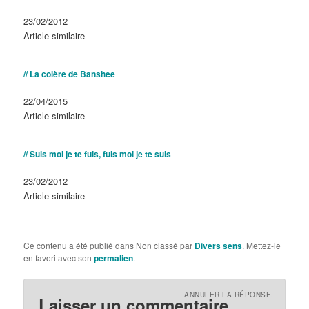
Date
23/02/2012
Par rapport à
Article similaire
// La colère de Banshee
Date
22/04/2015
Par rapport à
Article similaire
// Suis moi je te fuis, fuis moi je te suis
Date
23/02/2012
Par rapport à
Article similaire
Ce contenu a été publié dans Non classé par
Divers sens
. Mettez-le
en favori avec son
permalien
.
ANNULER LA RÉPONSE.
Laisser un commentaire