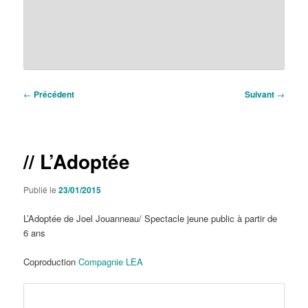
Navigation
←
Précédent
Suivant
→
des
articles
// L’Adoptée
Publié le
23/01/2015
L’Adoptée de Joel Jouanneau/ Spectacle jeune public à partir de
6 ans
Coproduction
Compagnie LEA